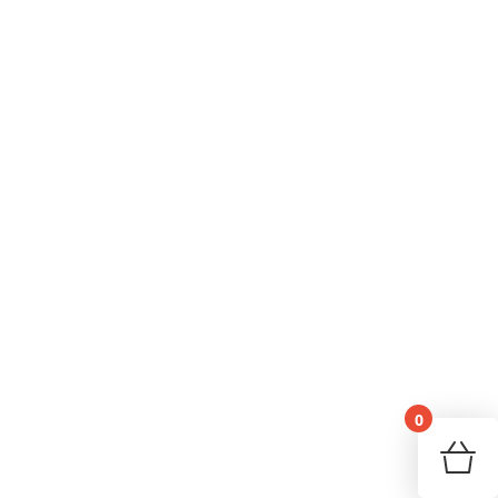
0
You