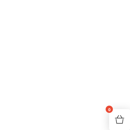
0
You