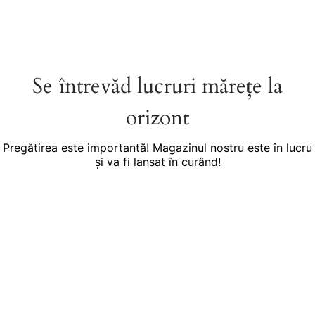
Se întrevăd lucruri mărețe la
orizont
Pregătirea este importantă! Magazinul nostru este în lucru
și va fi lansat în curând!