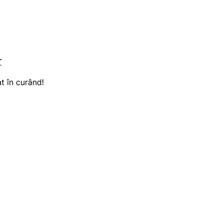
t
t în curând!