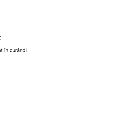
t
t în curând!