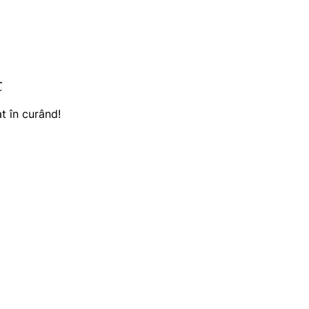
t
t în curând!