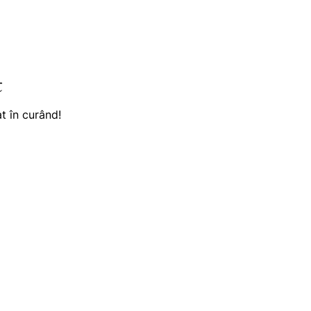
t
t în curând!