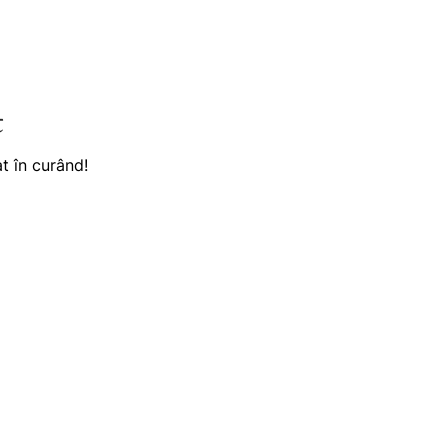
t
t în curând!