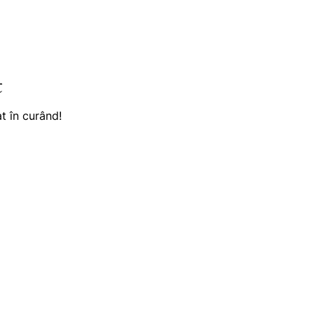
t
t în curând!