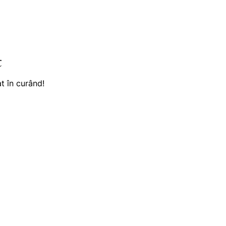
t
t în curând!