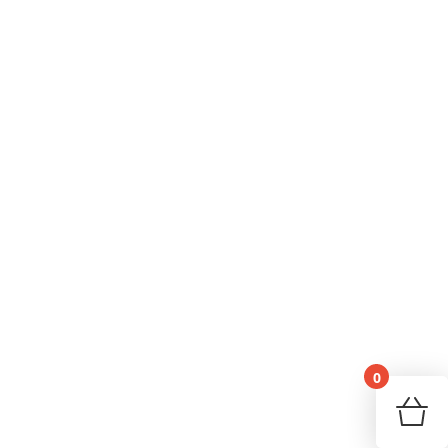
0
You