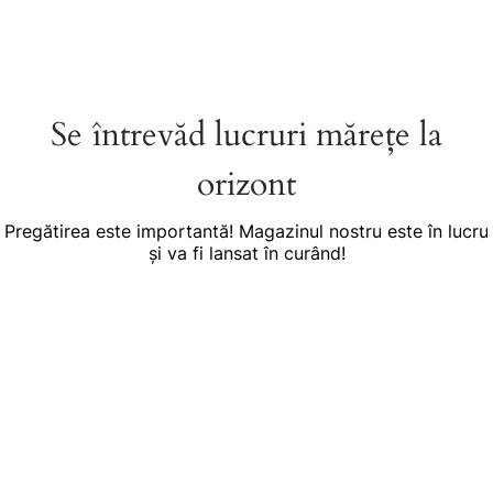
Se întrevăd lucruri mărețe la
orizont
Pregătirea este importantă! Magazinul nostru este în lucru
și va fi lansat în curând!