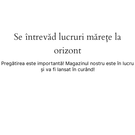
Se întrevăd lucruri mărețe la
orizont
Pregătirea este importantă! Magazinul nostru este în lucru
și va fi lansat în curând!