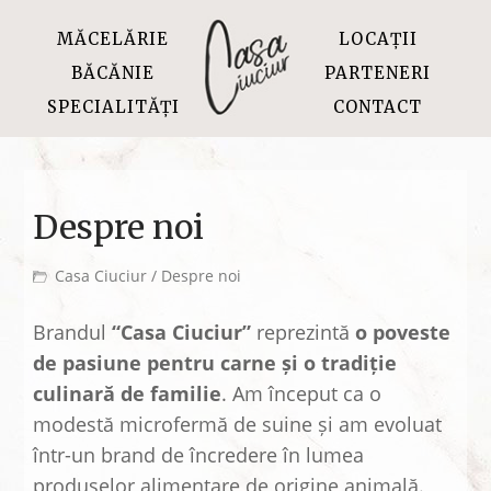
MĂCELĂRIE
LOCAȚII
BĂCĂNIE
PARTENERI
SPECIALITĂȚI
CONTACT
Despre noi
Casa Ciuciur
/ Despre noi
Brandul
“Casa Ciuciur”
reprezintă
o poveste
de pasiune pentru carne și o tradiție
culinară de familie
. Am început ca o
modestă microfermă de suine și am evoluat
într-un brand de încredere în lumea
produselor alimentare de origine animală.