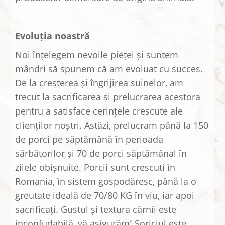
Evoluția noastră
Noi înțelegem nevoile pieței și suntem
mândri să spunem că am evoluat cu succes.
De la creșterea și îngrijirea suinelor, am
trecut la sacrificarea și prelucrarea acestora
pentru a satisface cerințele crescute ale
clienților noștri. Astăzi, prelucram până la 150
de porci pe săptămână în perioada
sărbătorilor și 70 de porci săptămânal în
zilele obișnuite. Porcii sunt crescuti în
Romania, în sistem gospodăresc, până la o
greutate ideală de 70/80 KG în viu, iar apoi
sacrificați. Gustul și textura cărnii este
inconfudabilă, vă asigurăm! Șoriciul este