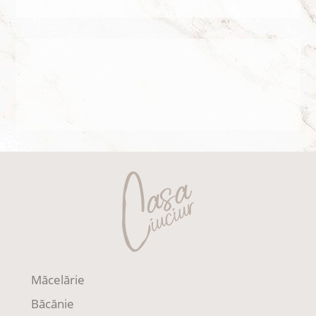
Măcelărie
Băcănie